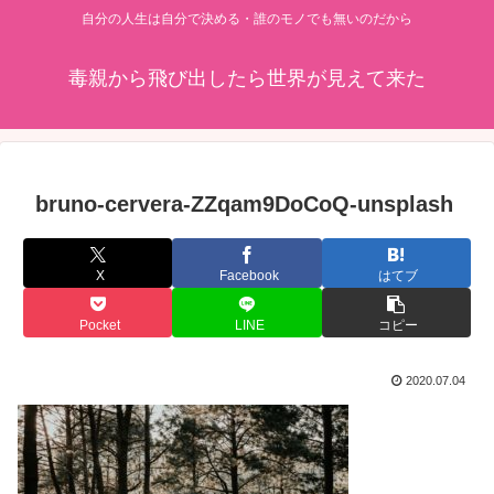
自分の人生は自分で決める・誰のモノでも無いのだから
毒親から飛び出したら世界が見えて来た
bruno-cervera-ZZqam9DoCoQ-unsplash
X
Facebook
はてブ
Pocket
LINE
コピー
2020.07.04