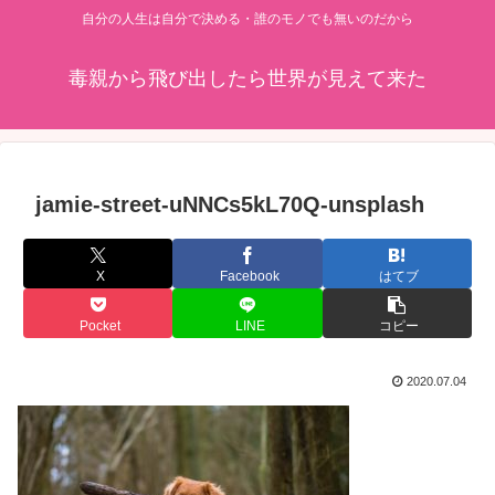
自分の人生は自分で決める・誰のモノでも無いのだから
毒親から飛び出したら世界が見えて来た
jamie-street-uNNCs5kL70Q-unsplash
X
Facebook
はてブ
Pocket
LINE
コピー
2020.07.04