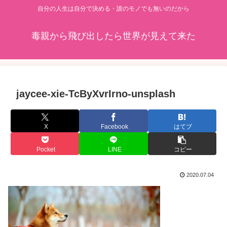
自分の人生は自分で決める・誰のモノでも無いのだから
毒親から飛び出したら世界が見えて来た
jaycee-xie-TcByXvrIrno-unsplash
X
Facebook
はてブ
Pocket
LINE
コピー
2020.07.04